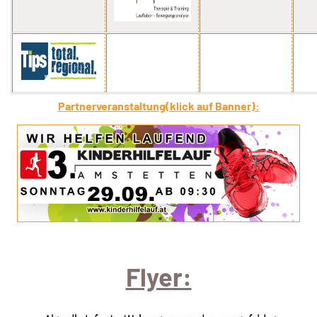
Partn
erveranstaltu
ng(klick auf Banner):
Flyer: