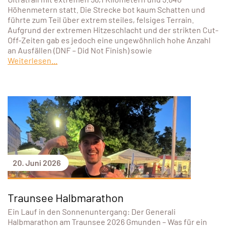
Höhenmetern statt. Die Strecke bot kaum Schatten und
führte zum Teil über extrem steiles, felsiges Terrain.
Aufgrund der extremen Hitzeschlacht und der strikten Cut-
Off-Zeiten gab es jedoch eine ungewöhnlich hohe Anzahl
an Ausfällen (DNF – Did Not Finish) sowie
Weiterlesen...
20. Juni 2026
Traunsee Halbmarathon
Ein Lauf in den Sonnenuntergang: Der Generali
Halbmarathon am Traunsee 2026 Gmunden – Was für ein