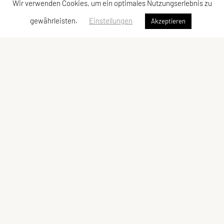
Wir verwenden Cookies, um ein optimales Nutzungserlebnis zu
gewährleisten.
Einstellungen
Akzeptieren
LCU Raiffeisen Euratsfeld
Ahornstraße 3
3324 Euratsfeld
Tel: +43 660/5790376
E-Mail:
lcueuratsfeld@gmx.at
ZVR-Zahl: 937822343
Kontaktadressen
Schnellzugriff
Kontakt
Angebot