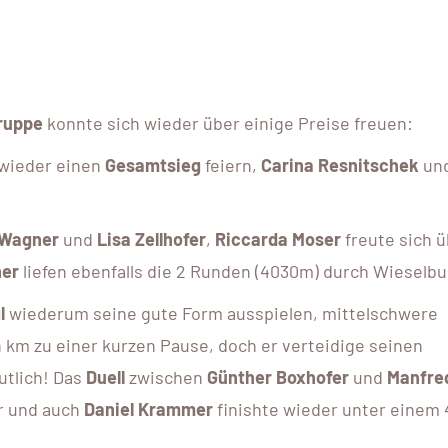
ruppe
konnte sich wieder über einige Preise freuen:
wieder einen
Gesamtsieg
feiern,
Carina Resnitschek
un
 Wagner
und
Lisa Zellhofer
,
Riccarda Moser
freute sich 
ner
liefen ebenfalls die 2 Runden (4030m) durch Wieselbu
l
wiederum seine gute Form ausspielen, mittelschwere
km zu einer kurzen Pause, doch er verteidige seinen
utlich! Das
Duell
zwischen
Günther Boxhofer
und
Manfre
r und auch
Daniel Krammer
finishte wieder unter einem 