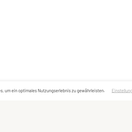
s, um ein optimales Nutzungserlebnis zu gewährleisten.
Einstellun
en
Schnellzugriff
Meta