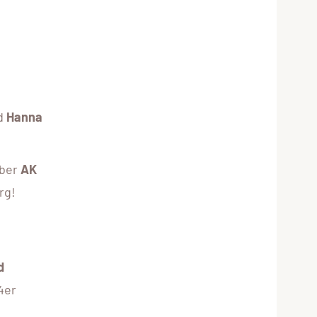
d
Hanna
über
AK
rg!
d
4er