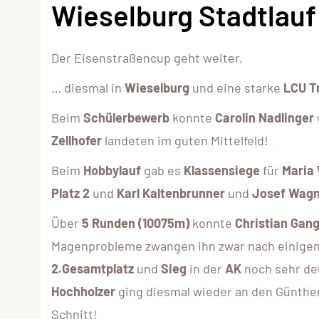
Wieselburg Stadtlauf
Der Eisenstraßencup geht weiter,
… diesmal in
Wieselburg
und eine starke
LCU T
Beim
Schülerbewerb
konnte
Carolin Nadlinger
Zellhofer
landeten im guten Mittelfeld!
Beim
Hobbylauf
gab es
Klassensiege
für
Maria
Platz 2
und
Karl Kaltenbrunner
und
Josef Wag
Über
5 Runden (10075m)
konnte
Christian Gang
Magenprobleme zwangen ihn zwar nach einigen 
2.Gesamtplatz
und
Sieg
in der
AK
noch sehr de
Hochholzer
ging diesmal wieder an den Günthe
Schnitt!