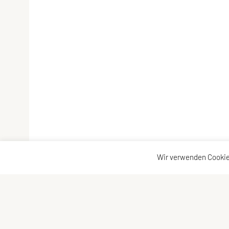
Wir verwenden Cookie
LCU Raiffeisen Euratsfeld
Kontaktadress