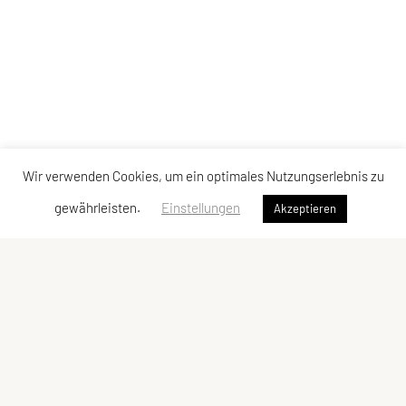
Wir verwenden Cookies, um ein optimales Nutzungserlebnis zu
gewährleisten.
Einstellungen
Akzeptieren
LCU Raiffeisen Euratsfeld
Ahornstraße 3
3324 Euratsfeld
Tel: +43 660/5790376