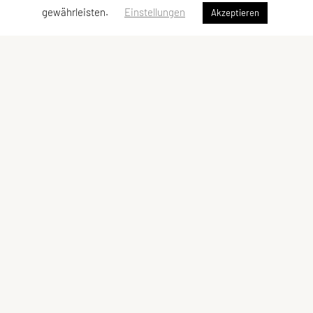
gewährleisten.
Einstellungen
Akzeptieren
LCU Raiffeisen Euratsfeld
Ahornstraße 3
3324 Euratsfeld
Tel: +43 660/5790376
E-Mail:
lcueuratsfeld@gmx.at
ZVR-Zahl: 937822343
Kontaktadressen
Schnellzugriff
Kontakt
Angebot
Vorstand