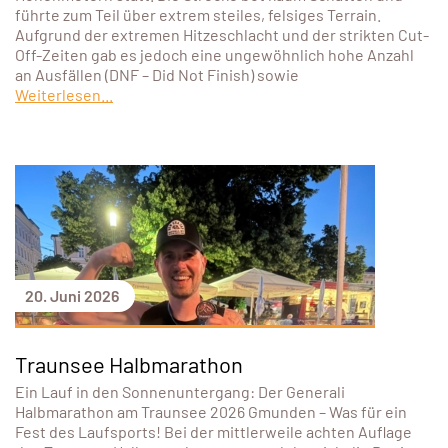
führte zum Teil über extrem steiles, felsiges Terrain.
Aufgrund der extremen Hitzeschlacht und der strikten Cut-
Off-Zeiten gab es jedoch eine ungewöhnlich hohe Anzahl
an Ausfällen (DNF – Did Not Finish) sowie
Weiterlesen...
20. Juni 2026
Traunsee Halbmarathon
Ein Lauf in den Sonnenuntergang: Der Generali
Halbmarathon am Traunsee 2026 Gmunden – Was für ein
Fest des Laufsports! Bei der mittlerweile achten Auflage