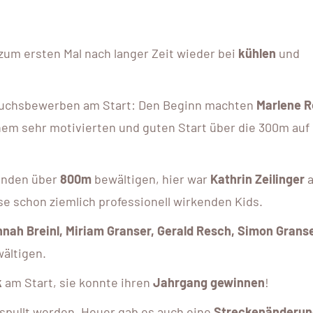
 zum ersten Mal nach langer Zeit wieder bei
kühlen
und
wuchsbewerben am Start: Den Beginn machten
Marlene R
inem sehr motivierten und guten Start über die 300m auf
unden über
800m
bewältigen, hier war
Kathrin Zeilinger
a
se schon ziemlich professionell wirkenden Kids.
nah Breinl, Miriam Granser, Gerald Resch, Simon Grans
wältigen.
k
am Start, sie konnte ihren
Jahrgang gewinnen
!
pullt werden. Heuer gab es auch eine
Streckenänderun