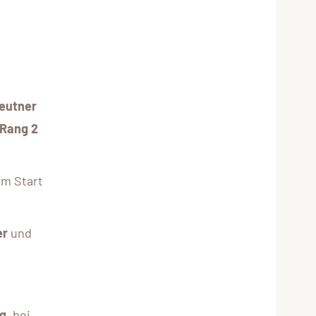
eutner
Rang 2
m Start
er
und
g
, bei