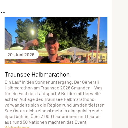
..
20. Juni 2026
Traunsee Halbmarathon
Ein Lauf in den Sonnenuntergang: Der Generali
Halbmarathon am Traunsee 2026 Gmunden – Was
für ein Fest des Laufsports! Bei der mittlerweile
achten Auflage des Traunsee Halbmarathons
verwandelte sich die Region rund um den tiefsten
See Österreichs einmal mehr in eine pulsierende
Sportbühne. Über 3.000 Läuferinnen und Läufer
aus rund 50 Nationen machten das Event
Weiterlesen...