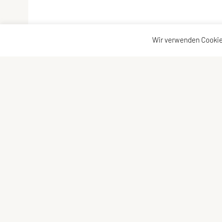
Wir verwenden Cookie
LCU Raiffeisen Euratsfeld
Kontaktadress
Ahornstraße 3
Kontakt
3324 Euratsfeld
Vorstand
Tel: +43 660/5790376
E-Mail:
lcueuratsfeld@gmx.at
ZVR-Zahl: 937822343