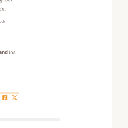
de.
auch
.
nand
ins