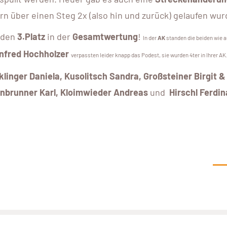
n über einen Steg 2x (also hin und zurück) gelaufen wur
 den
3.Platz
in der
Gesamtwertung
!
In der
AK
standen die beiden wie 
nfred Hochholzer
verpassten leider knapp das Podest, sie wurden 4ter in Ihrer AK
linger Daniela, Kusolitsch Sandra, Großsteiner Birgit &
enbrunner Karl, Kloimwieder Andreas
und
Hirschl Ferdi