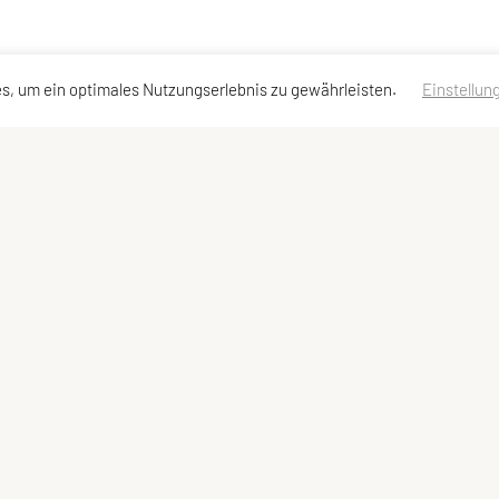
s, um ein optimales Nutzungserlebnis zu gewährleisten.
Einstellun
en
Schnellzugriff
Meta
Angebot
Impressum
Datenschutzerklärung