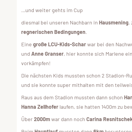
…und weiter gehts im Cup
diesmal bei unseren Nachbarn in
Hausmening
,
regnerischen Bedingungen
.
Eine
große LCU-Kids-Schar
war bei den Nach
und
Anne Granser
, hier konnte sich Marlene e
vorkämpfen!
Die nächsten Kids mussten schon 2 Stadion-R
und sie konnte super mithalten mit den teilwei
Raus aus dem Stadion mussten dann schon
Han
Hanna Zellhofer
laufen, sie hatten 1400m zu be
Über
2000m
war dann noch
Carina Resnitsche
Beim
Hauptlauf
mussten dann
6km
herunterges