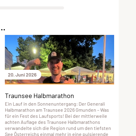
..
20. Juni 2026
Traunsee Halbmarathon
Ein Lauf in den Sonnenuntergang: Der Generali
Halbmarathon am Traunsee 2026 Gmunden – Was
für ein Fest des Laufsports! Bei der mittlerweile
achten Auflage des Traunsee Halbmarathons
verwandelte sich die Region rund um den tiefsten
See Österreichs einmal mehr in eine pulsierende