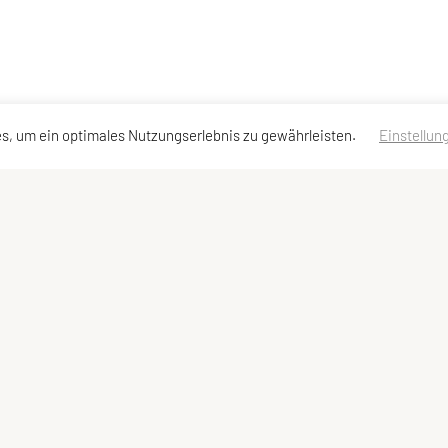
s, um ein optimales Nutzungserlebnis zu gewährleisten.
Einstellun
en
Schnellzugriff
Meta
Angebot
Impressum
Datenschutzerklärung