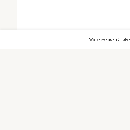
Wir verwenden Cookie
LCU Raiffeisen Euratsfeld
Kontaktadress
Ahornstraße 3
Kontakt
3324 Euratsfeld
Vorstand
Tel: +43 660/5790376
E-Mail:
lcueuratsfeld@gmx.at