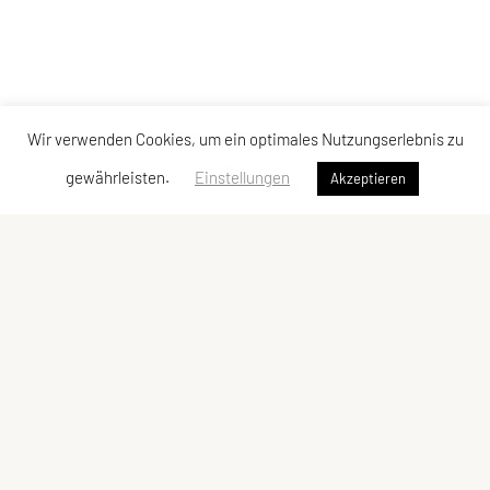
Wir verwenden Cookies, um ein optimales Nutzungserlebnis zu
gewährleisten.
Einstellungen
Akzeptieren
LCU Raiffeisen Euratsfeld
Ahornstraße 3
3324 Euratsfeld
Tel: +43 660/5790376
E-Mail:
lcueuratsfeld@gmx.at