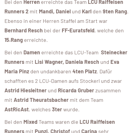
Bei den
Herren
erreichte das Team
LCU Raiffeisen
Runners 2
mit
Mandi, Daniel
und
Karl
den
9ten
Rang
.
Ebenso in einer Herren Staffel am Start war
Bernhard Resch
bei der
FF-Euratsfeld
, welche den
15.Rang
erreichte.
Bei den
Damen
erreichte das LCU-Team
Steinecker
Runners
mit
Lisi Wagner, Daniela Resch
und
Eva
Maria Pinz
den undankbaren
4ten Platz
. Dafür
schafften es 2 LCU-Damen aufs Stockerl und zwar
Astrid Hiesleitner
und
Ricarda Gruber
zusammen
mit
Astrid Theuratsbacher
mit dem Team
AstRicAst
, welches
3ter
wurde.
Bei den
Mixed
Teams waren die
LCU Raiffeisen
Runners
mit
Punzi, Christof
und
Carina
sehr