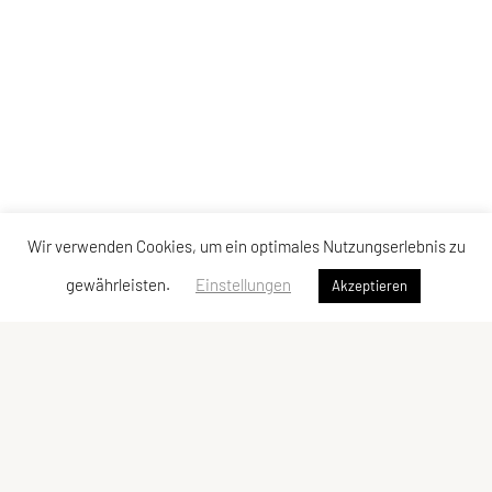
Wir verwenden Cookies, um ein optimales Nutzungserlebnis zu
gewährleisten.
Einstellungen
Akzeptieren
LCU Raiffeisen Euratsfeld
Ahornstraße 3
3324 Euratsfeld