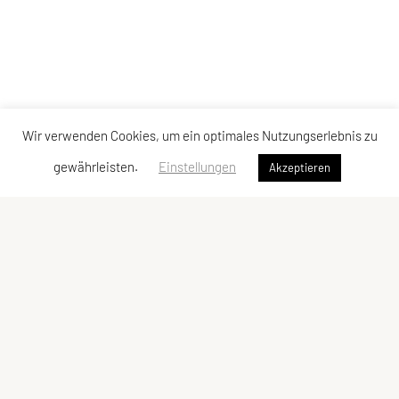
Wir verwenden Cookies, um ein optimales Nutzungserlebnis zu
gewährleisten.
Einstellungen
Akzeptieren
LCU Raiffeisen Euratsfeld
Ahornstraße 3
3324 Euratsfeld