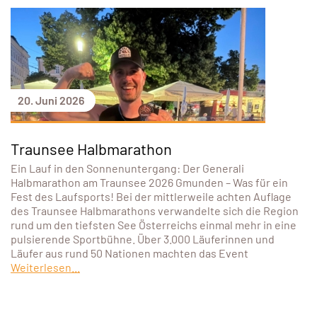
20. Juni 2026
Traunsee Halbmarathon
Ein Lauf in den Sonnenuntergang: Der Generali
Halbmarathon am Traunsee 2026 Gmunden – Was für ein
Fest des Laufsports! Bei der mittlerweile achten Auflage
des Traunsee Halbmarathons verwandelte sich die Region
rund um den tiefsten See Österreichs einmal mehr in eine
pulsierende Sportbühne. Über 3.000 Läuferinnen und
Läufer aus rund 50 Nationen machten das Event
Weiterlesen...