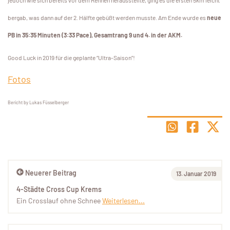
jedoch wie sich bereits vor dem Rennen herausstellte, ging es die ersten 5km leicht
bergab, was dann auf der 2. Hälfte gebüßt werden musste. Am Ende wurde es
neue
PB in 35:35 Minuten (3:33 Pace), Gesamtrang 9 und 4. in der AKM.
Good Luck in 2019 für die geplante “Ultra-Saison”!
Fotos
Bericht by Lukas Füsselberger
Neuerer Beitrag
13. Januar 2019
4-Städte Cross Cup Krems
Ein Crosslauf ohne Schnee
Weiterlesen...