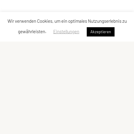
Wir verwenden Cookies, um ein optimales Nutzungserlebnis zu
gewährleisten.
Einstellungen
Akzeptieren
LCU Raiffeisen Euratsfeld
Ahornstraße 3
3324 Euratsfeld
Tel: +43 660/5790376
E-Mail:
lcueuratsfeld@gmx.at
ZVR-Zahl: 937822343