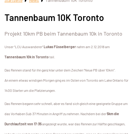
Startseite
News
Tannenbaum 10K Toronto
Tannenbaum 10K Toronto
Projekt 10km PB beim Tannenbaum 10k in Toronto
Unser “LCU Auswanderer”
Lukas Füsselberger
nahm am 2.12.2018 am
Tannenbaum 10k in Toronto
teil.
Das Rennen stand für ihn ganz klar unter dem Zeichen “Neue PB über 10km”.
An einem etwas windigen Morgen ging es im Osten von Toronto am Lake Ontario für
1400 Starter um die Platzierungen.
Das Rennen begann sehr schnell, aber es fand sich gleich eine geeignete Gruppe um
das Vorhaben Sub 37 Minuten in Angriff zu nehmen. Nachdem bei der
5km die
Durchlaufzeit von 17:35
angezeigt wurde, war das Rennen zur Hälfte geschlagen,