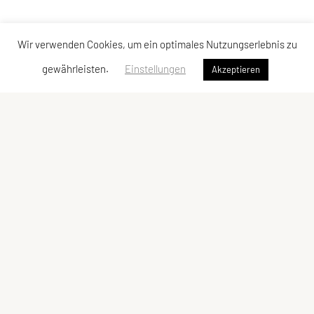
Wir verwenden Cookies, um ein optimales Nutzungserlebnis zu
gewährleisten.
Einstellungen
Akzeptieren
LCU Raiffeisen Euratsfeld
Ahornstraße 3
3324 Euratsfeld
Tel: +43 660/5790376
E-Mail:
lcueuratsfeld@gmx.at
ZVR-Zahl: 937822343