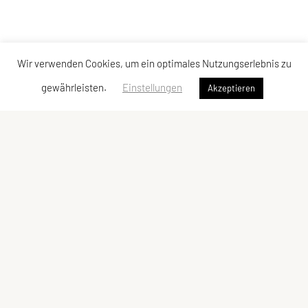
Wir verwenden Cookies, um ein optimales Nutzungserlebnis zu
gewährleisten.
Einstellungen
Akzeptieren
LCU Raiffeisen Euratsfeld
Ahornstraße 3
3324 Euratsfeld
Tel: +43 660/5790376
E-Mail:
lcueuratsfeld@gmx.at
ZVR-Zahl: 937822343