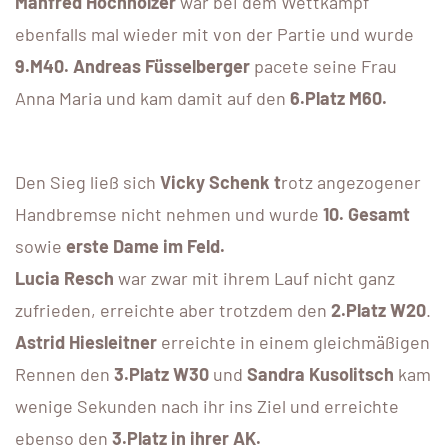
Manfred Hochholzer
war bei dem Wettkampf
ebenfalls mal wieder mit von der Partie und wurde
9.M40. Andreas Füsselberger
pacete seine Frau
Anna Maria und kam damit auf den
6.Platz M60.
Den Sieg ließ sich
Vicky Schenk t
rotz angezogener
Handbremse nicht nehmen und wurde
10. Gesamt
sowie
erste Dame im Feld.
Lucia Resch
war zwar mit ihrem Lauf nicht ganz
zufrieden, erreichte aber trotzdem den
2.Platz W20
.
Astrid Hiesleitner
erreichte in einem gleichmäßigen
Rennen den
3.Platz W30
und
Sandra Kusolitsch
kam
wenige Sekunden nach ihr ins Ziel und erreichte
ebenso den
3.Platz in ihrer AK.