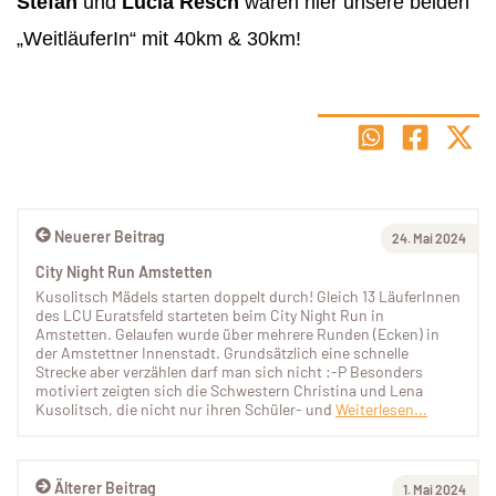
Stefan
und
Lucia Resch
waren hier unsere beiden
„WeitläuferIn“ mit 40km & 30km!
Neuerer Beitrag
24. Mai 2024
City Night Run Amstetten
Kusolitsch Mädels starten doppelt durch! Gleich 13 LäuferInnen
des LCU Euratsfeld starteten beim City Night Run in
Amstetten. Gelaufen wurde über mehrere Runden (Ecken) in
der Amstettner Innenstadt. Grundsätzlich eine schnelle
Strecke aber verzählen darf man sich nicht :-P Besonders
motiviert zeigten sich die Schwestern Christina und Lena
Kusolitsch, die nicht nur ihren Schüler- und
Weiterlesen...
Älterer Beitrag
1. Mai 2024