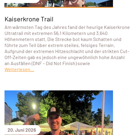
Kaiserkrone Trail
Am wärmsten Tag des Jahres fand der heurige Kaiserkrone
Ultratrail mit extremen 56,1 Kilometern und 3.640
Höhenmetern statt. Die Strecke bot kaum Schatten und
führte zum Teil über extrem steiles, felsiges Terrain.
Aufgrund der extremen Hitzeschlacht und der strikten Cut-
Off-Zeiten gab es jedoch eine ungewöhnlich hohe Anzahl
an Ausfällen (DNF – Did Not Finish) sowie
Weiterlesen...
20. Juni 2026