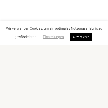
Wir verwenden Cookies, um ein optimales Nutzungserlebnis zu
gewährleisten.
Einstellungen
Akzeptieren
LCU Raiffeisen Euratsfeld
Ahornstraße 3
3324 Euratsfeld
Tel: +43 660/5790376
E-Mail:
lcueuratsfeld@gmx.at