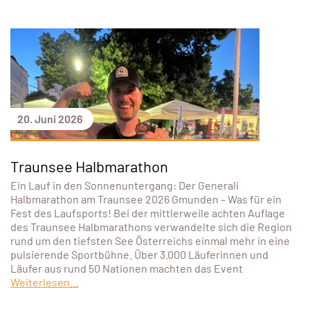
20. Juni 2026
Traunsee Halbmarathon
Ein Lauf in den Sonnenuntergang: Der Generali
Halbmarathon am Traunsee 2026 Gmunden – Was für ein
Fest des Laufsports! Bei der mittlerweile achten Auflage
des Traunsee Halbmarathons verwandelte sich die Region
rund um den tiefsten See Österreichs einmal mehr in eine
pulsierende Sportbühne. Über 3.000 Läuferinnen und
Läufer aus rund 50 Nationen machten das Event
Weiterlesen...