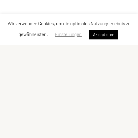
Wir verwenden Cookies, um ein optimales Nutzungserlebnis zu
gewährleisten.
Einstellungen
Akzeptieren
LCU Raiffeisen Euratsfeld
Ahornstraße 3
3324 Euratsfeld
Tel: +43 660/5790376
E-Mail:
lcueuratsfeld@gmx.at
ZVR-Zahl: 937822343