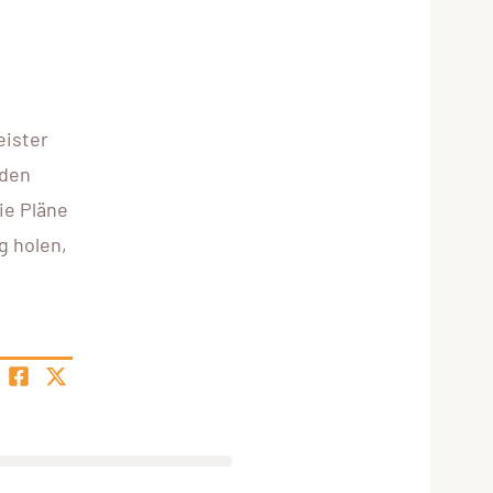
eister
iden
ie Pläne
g holen,