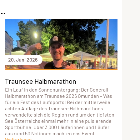
..
20. Juni 2026
Traunsee Halbmarathon
Ein Lauf in den Sonnenuntergang: Der Generali
Halbmarathon am Traunsee 2026 Gmunden – Was
für ein Fest des Laufsports! Bei der mittlerweile
achten Auflage des Traunsee Halbmarathons
verwandelte sich die Region rund um den tiefsten
See Österreichs einmal mehr in eine pulsierende
Sportbühne. Über 3.000 Läuferinnen und Läufer
aus rund 50 Nationen machten das Event
Weiterlesen...