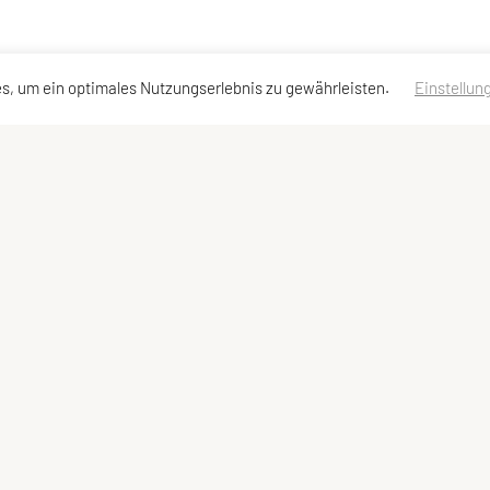
s, um ein optimales Nutzungserlebnis zu gewährleisten.
Einstellun
en
Schnellzugriff
Meta
Angebot
Impressum
Datenschutzerklärung