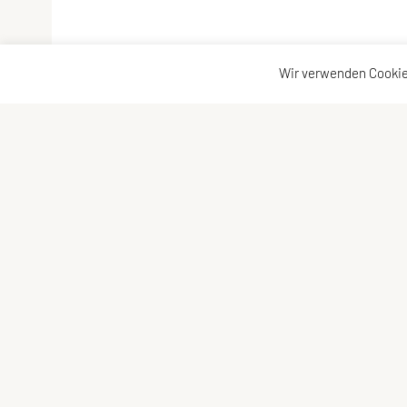
Wir verwenden Cookie
LCU Raiffeisen Euratsfeld
Kontaktadress
Ahornstraße 3
Kontakt
3324 Euratsfeld
Vorstand
Tel: +43 660/5790376
E-Mail:
lcueuratsfeld@gmx.at
ZVR-Zahl: 937822343