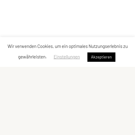
Wir verwenden Cookies, um ein optimales Nutzungserlebnis zu
gewährleisten.
Einstellungen
Akzeptieren
LCU Raiffeisen Euratsfeld
Ahornstraße 3
3324 Euratsfeld
Tel: +43 660/5790376
E-Mail:
lcueuratsfeld@gmx.at