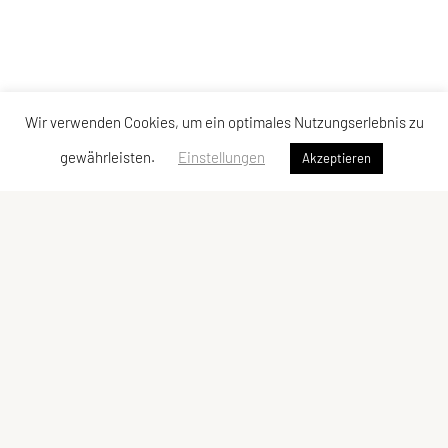
Wir verwenden Cookies, um ein optimales Nutzungserlebnis zu
gewährleisten.
Einstellungen
Akzeptieren
LCU Raiffeisen Euratsfeld
Ahornstraße 3
3324 Euratsfeld
Tel: +43 660/5790376
E-Mail:
lcueuratsfeld@gmx.at