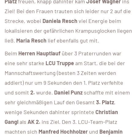
Platz
freuen, knapp dahinter kam
Josef Wagner
ins
Ziel! Bei den Frauen trauten sich leider nur 2 auf die
Strecke, wobei
Daniela Resch
viel Energie beim
lokalisieren der gefährlichen Krampusglocken liegen
ließ.
Maria Resch
lief ebenfalls gut mit.
Beim
Herren Hauptlauf
über 3 Praterrunden war
eine sehr starke
LCU Truppe
am Start, die bei der
Mannschaftswertung (besten 3 Zeiten werden
addiert) nur um 9 Sekunden den 1. Platz verfehlte
und somit
2.
wurde.
Daniel Punz
schaffte mit einem
sehr gleichmäßigen Lauf den Gesamt
3. Platz
,
wenige Sekunden dahinter sprintete
Christian
Gangl
als
AK 2.
ins Ziel. Den 3. LCU-Team-Platz
machten sich
Manfred Hochholzer
und
Benjamin