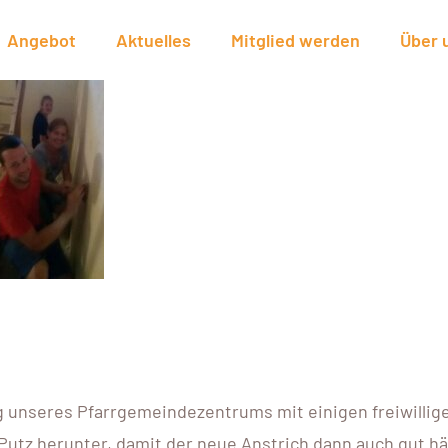
Angebot
Aktuelles
Mitglied werden
Über 
g unseres Pfarrgemeindezentrums mit einigen freiwillig
Putz herunter, damit der neue Anstrich dann auch gut hä