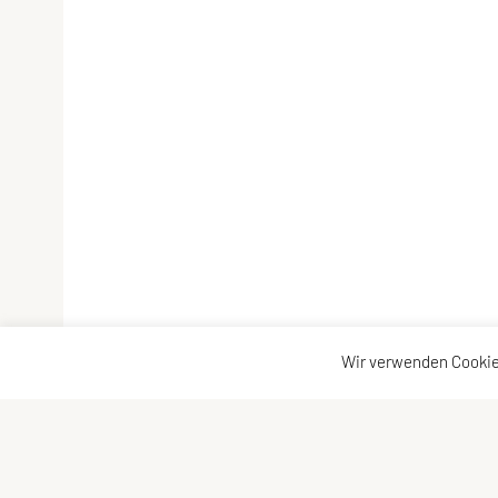
Wir verwenden Cookie
LCU Raiffeisen Euratsfeld
Kontaktadress