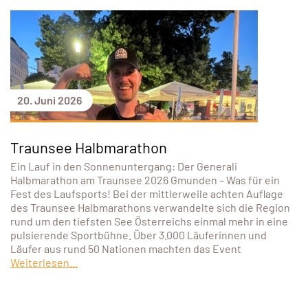
20. Juni 2026
Traunsee Halbmarathon
Ein Lauf in den Sonnenuntergang: Der Generali
Halbmarathon am Traunsee 2026 Gmunden – Was für ein
Fest des Laufsports! Bei der mittlerweile achten Auflage
des Traunsee Halbmarathons verwandelte sich die Region
rund um den tiefsten See Österreichs einmal mehr in eine
pulsierende Sportbühne. Über 3.000 Läuferinnen und
Läufer aus rund 50 Nationen machten das Event
Weiterlesen...