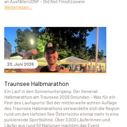
an Ausfällen (DNF – Did Not Finish) sowie
Weiterlesen...
20. Juni 2026
Traunsee Halbmarathon
Ein Lauf in den Sonnenuntergang: Der Generali
Halbmarathon am Traunsee 2026 Gmunden – Was für ein
Fest des Laufsports! Bei der mittlerweile achten Auflage
des Traunsee Halbmarathons verwandelte sich die Region
rund um den tiefsten See Österreichs einmal mehr in eine
pulsierende Sportbühne. Über 3.000 Läuferinnen und
Läufer aus rund 50 Nationen machten das Event