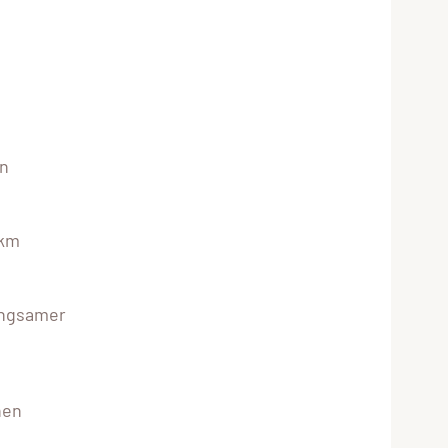
en
0km
langsamer
hen