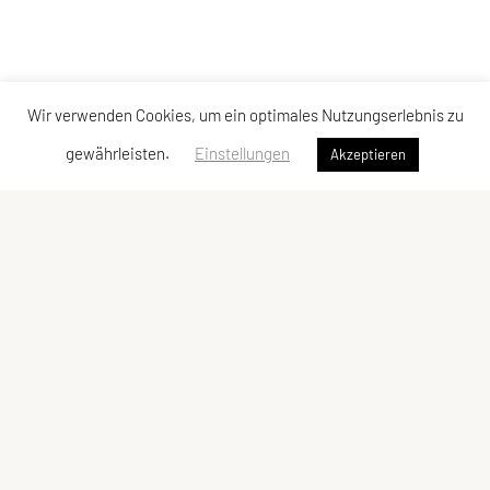
Wir verwenden Cookies, um ein optimales Nutzungserlebnis zu
gewährleisten.
Einstellungen
Akzeptieren
LCU Raiffeisen Euratsfeld
Ahornstraße 3
3324 Euratsfeld
Tel: +43 660/5790376
E-Mail:
lcueuratsfeld@gmx.at