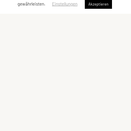
gewährleisten.
Einstellungen
Akzeptieren
LCU Raiffeisen Euratsfeld
Ahornstraße 3
3324 Euratsfeld
Tel: +43 660/5790376
E-Mail:
lcueuratsfeld@gmx.at
ZVR-Zahl: 937822343
Kontaktadressen
Schnellzugriff
Kontakt
Angebot
Vorstand