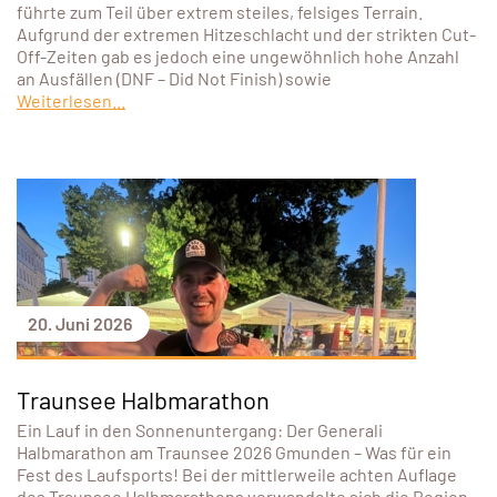
führte zum Teil über extrem steiles, felsiges Terrain.
Aufgrund der extremen Hitzeschlacht und der strikten Cut-
Off-Zeiten gab es jedoch eine ungewöhnlich hohe Anzahl
an Ausfällen (DNF – Did Not Finish) sowie
Weiterlesen...
20. Juni 2026
Traunsee Halbmarathon
Ein Lauf in den Sonnenuntergang: Der Generali
Halbmarathon am Traunsee 2026 Gmunden – Was für ein
Fest des Laufsports! Bei der mittlerweile achten Auflage
des Traunsee Halbmarathons verwandelte sich die Region