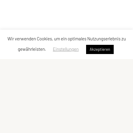
Wir verwenden Cookies, um ein optimales Nutzungserlebnis zu
gewährleisten.
Einstellungen
Akzeptieren
LCU Raiffeisen Euratsfeld
Ahornstraße 3
3324 Euratsfeld
Tel: +43 660/5790376
E-Mail:
lcueuratsfeld@gmx.at