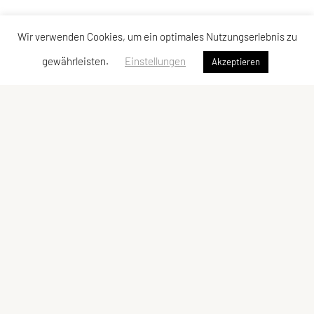
Wir verwenden Cookies, um ein optimales Nutzungserlebnis zu
gewährleisten.
Einstellungen
Akzeptieren
LCU Raiffeisen Euratsfeld
Ahornstraße 3
3324 Euratsfeld
Tel: +43 660/5790376
E-Mail:
lcueuratsfeld@gmx.at
ZVR-Zahl: 937822343