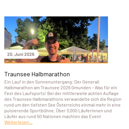
20. Juni 2026
Traunsee Halbmarathon
Ein Lauf in den Sonnenuntergang: Der Generali
Halbmarathon am Traunsee 2026 Gmunden – Was für ein
Fest des Laufsports! Bei der mittlerweile achten Auflage
des Traunsee Halbmarathons verwandelte sich die Region
rund um den tiefsten See Österreichs einmal mehr in eine
pulsierende Sportbühne. Über 3.000 Läuferinnen und
Läufer aus rund 50 Nationen machten das Event
Weiterlesen...