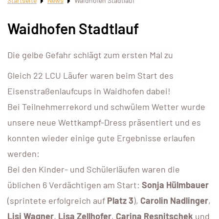
Startseite
News
Waidhofen Stadtlauf
Waidhofen Stadtlauf
Die gelbe Gefahr schlägt zum ersten Mal zu
Gleich 22 LCU Läufer waren beim Start des
Eisenstraßenlaufcups in Waidhofen dabei!
Bei Teilnehmerrekord und schwülem Wetter wurde
unsere neue Wettkampf-Dress präsentiert und es
konnten wieder einige gute Ergebnisse erlaufen
werden:
Bei den Kinder- und Schülerläufen waren die
üblichen 6 Verdächtigen am Start:
Sonja Hülmbauer
(sprintete erfolgreich auf
Platz 3
),
Carolin Nadlinger
,
Lisi Wagner
,
Lisa Zellhofer
,
Carina Resnitschek
und