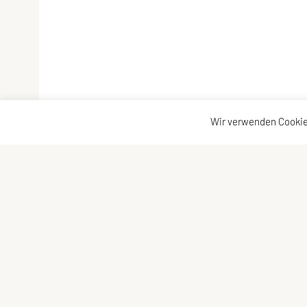
Wir verwenden Cookie
LCU Raiffeisen Euratsfeld
Kontaktadress
Ahornstraße 3
Kontakt
3324 Euratsfeld
Vorstand
Tel: +43 660/5790376