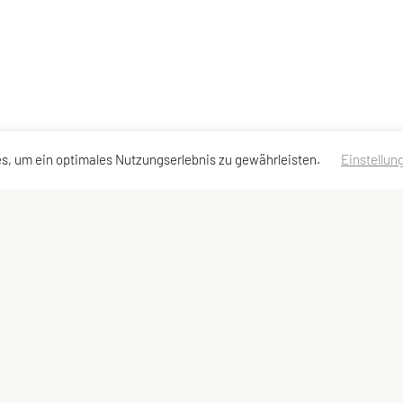
s, um ein optimales Nutzungserlebnis zu gewährleisten.
Einstellun
en
Schnellzugriff
Meta
Angebot
Impressum
Datenschutzerklärung