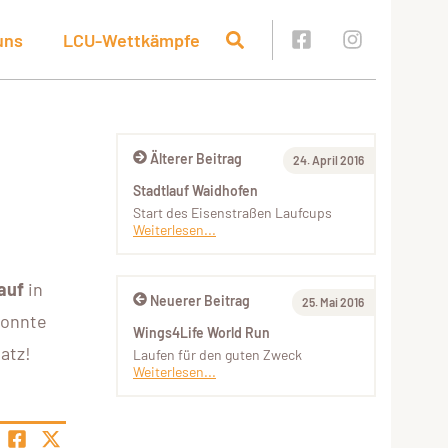
uns
LCU-Wettkämpfe
Älterer Beitrag
24. April 2016
Stadtlauf Waidhofen
Start des Eisenstraßen Laufcups
Weiterlesen...
lauf
in
Neuerer Beitrag
25. Mai 2016
konnte
Wings4Life World Run
atz!
Laufen für den guten Zweck
Weiterlesen...