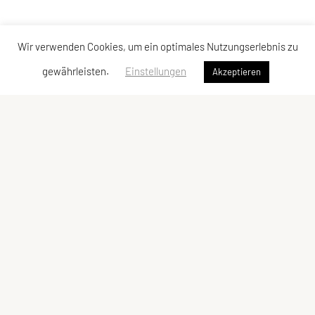
Wir verwenden Cookies, um ein optimales Nutzungserlebnis zu
gewährleisten.
Einstellungen
Akzeptieren
LCU Raiffeisen Euratsfeld
Ahornstraße 3
3324 Euratsfeld
Tel: +43 660/5790376
E-Mail:
lcueuratsfeld@gmx.at
ZVR-Zahl: 937822343