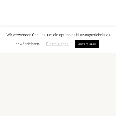
Wir verwenden Cookies, um ein optimales Nutzungserlebnis zu
gewährleisten.
Einstellungen
Akzeptieren
LCU Raiffeisen Euratsfeld
Ahornstraße 3
3324 Euratsfeld
Tel: +43 660/5790376
E-Mail:
lcueuratsfeld@gmx.at